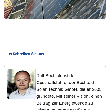
Bechtold☀️
Ihr Solar
in Gau-
Solar
Profi
Bischofsheim
☎️ Schreiben Sie uns.
Ralf Bechtold ist der
Geschäftsführer der Bechtold
Solar-Technik GmbH, die er 2005
gründete. Mit seiner Vision, einen
Beitrag zur Energiewende zu
leisten, erkannte er früh die