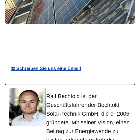
Bechtold☀️
Ihr Solar
in Heuchelheim
Solar
Profi
(Frankenthal)
☎️ Schreiben Sie uns eine Email!
Ralf Bechtold ist der
Geschäftsführer der Bechtold
Solar-Technik GmbH, die er 2005
gründete. Mit seiner Vision, einen
Beitrag zur Energiewende zu
leisten, erkannte er früh die