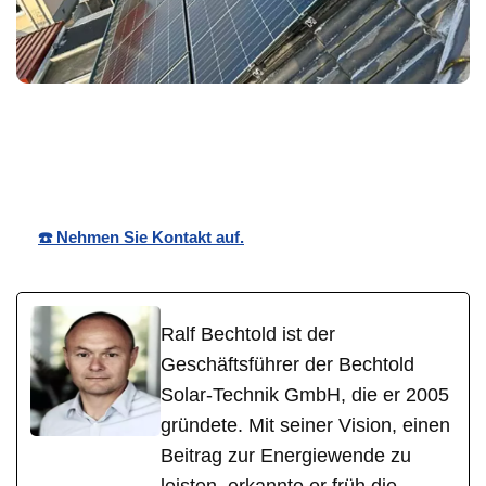
Bechtold☀️
Ihr Solar
für
Solar
Experte
Ilbesheim
☎️ Nehmen Sie Kontakt auf.
Ralf Bechtold ist der
Geschäftsführer der Bechtold
Solar-Technik GmbH, die er 2005
gründete. Mit seiner Vision, einen
Beitrag zur Energiewende zu
leisten, erkannte er früh die