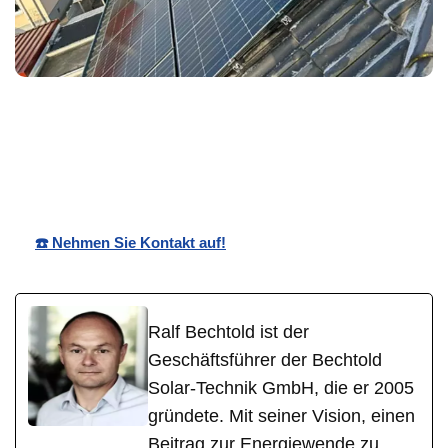
in
Bechtold☀️
Ihr Solartechnik
Kettenhei
Solar
Experte
m
☎️ Nehmen Sie Kontakt auf!
Ralf Bechtold ist der
Geschäftsführer der Bechtold
Solar-Technik GmbH, die er 2005
gründete. Mit seiner Vision, einen
Beitrag zur Energiewende zu