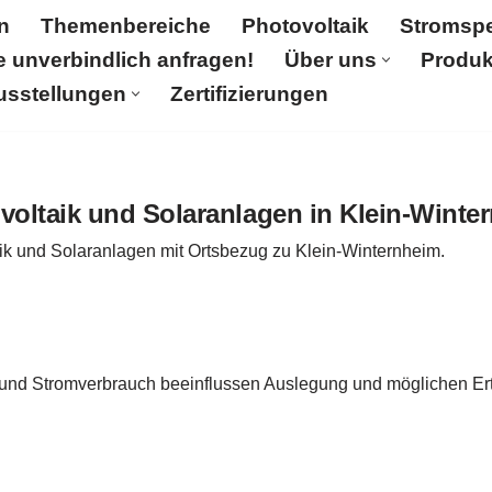
n
Themenbereiche
Photovoltaik
Stromspe
e unverbindlich anfragen!
Über uns
Produk
usstellungen
Zertifizierungen
Themenbereiche
Photovoltaik
Stromspeicher
Partn
Qualitätskontrolle
Solar-PV-Ausstellungen
Zertifizie
voltaik und Solaranlagen in Klein-Winte
aik und Solaranlagen mit Ortsbezug zu Klein-Winternheim.
 und Stromverbrauch beeinflussen Auslegung und möglichen Ert