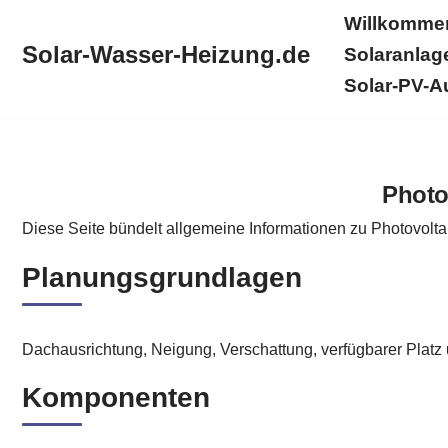
Willkomme
Solar-Wasser-Heizung.de
Solaranlag
Zum
Inhalt
Solar-PV-A
springen
Willkommen
Solar-Wasser-Heizung.de
Produkte
Photo
Diese Seite bündelt allgemeine Informationen zu Photovolt
Planungsgrundlagen
Dachausrichtung, Neigung, Verschattung, verfügbarer Platz
Komponenten