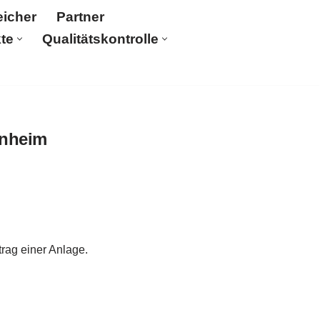
icher
Partner
te
Qualitätskontrolle
er
Solaranlage unverbindlich anfragen!
Über uns
rungen
rnheim
rag einer Anlage.