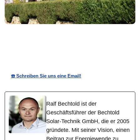
in
Bechtold☀️
Ihr Solartechnik
Morschhei
Solar
Profi
m
☎️ Schreiben Sie uns eine Email!
Ralf Bechtold ist der
Geschäftsführer der Bechtold
Solar-Technik GmbH, die er 2005
gründete. Mit seiner Vision, einen
Beitrag zur Energiewende zu