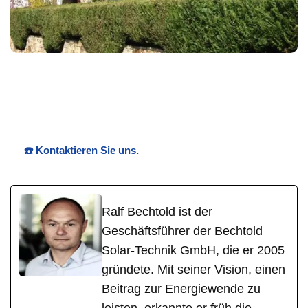
Bechtold☀️
Ihr Solartechnik
für Ober-
Solar
Experte
Olm
☎️ Kontaktieren Sie uns.
Ralf Bechtold ist der
Geschäftsführer der Bechtold
Solar-Technik GmbH, die er 2005
gründete. Mit seiner Vision, einen
Beitrag zur Energiewende zu
leisten, erkannte er früh die