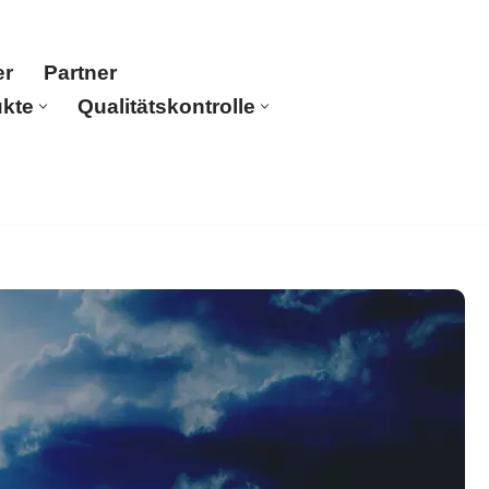
er
Partner
kte
Qualitätskontrolle
ch anfragen!
Über uns
Produkte