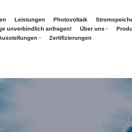
en
Leistungen
Photovoltaik
Stromspeich
ge unverbindlich anfragen!
Über uns
Produ
Ausstellungen
Zertifizierungen
oltaik
Stromspeicher
Partner
Solaranlage unverbindli
tellungen
Zertifizierungen