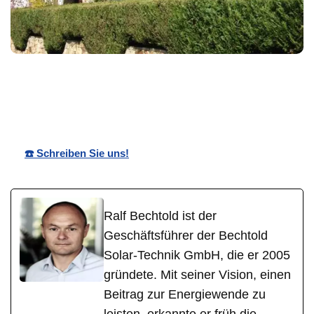
Bechtold☀️
Ihr Solar
für
Solar
Anbieter
Siefersheim
☎️ Schreiben Sie uns!
Ralf Bechtold ist der
Geschäftsführer der Bechtold
Solar-Technik GmbH, die er 2005
gründete. Mit seiner Vision, einen
Beitrag zur Energiewende zu
leisten, erkannte er früh die