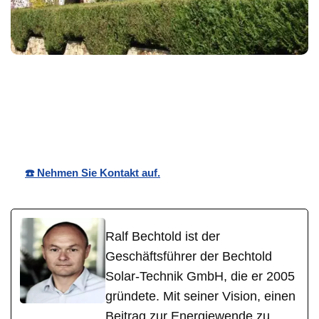
für
Bechtold☀️
Ihr Solartechnik
Wiesbade
Solar
Fachmman
n
☎️ Nehmen Sie Kontakt auf.
Ralf Bechtold ist der
Geschäftsführer der Bechtold
Solar-Technik GmbH, die er 2005
gründete. Mit seiner Vision, einen
Beitrag zur Energiewende zu